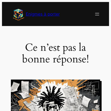
Aller
au
Enigmes à porter
contenu
Ce n’est pas la
bonne réponse!