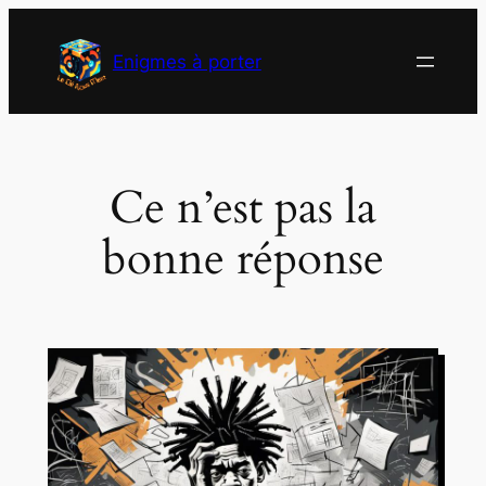
Aller
au
Enigmes à porter
contenu
Ce n’est pas la
bonne réponse