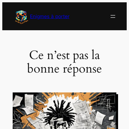
Aller
au
Enigmes à porter
contenu
Ce n’est pas la
bonne réponse